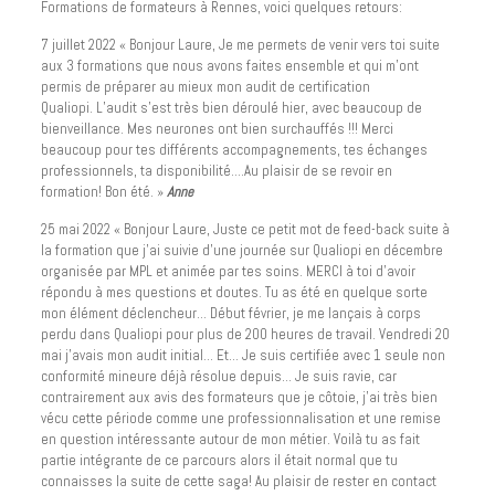
Formations de formateurs à Rennes, voici quelques retours:
7 juillet 2022 « Bonjour Laure, Je me permets de venir vers toi suite
aux 3 formations que nous avons faites ensemble et qui m’ont
permis de préparer au mieux mon audit de certification
Qualiopi. L’audit s’est très bien déroulé hier, avec beaucoup de
bienveillance. Mes neurones ont bien surchauffés !!! Merci
beaucoup pour tes différents accompagnements, tes échanges
professionnels, ta disponibilité….Au plaisir de se revoir en
formation! Bon été. »
Anne
25 mai 2022 « Bonjour Laure, Juste ce petit mot de feed-back suite à
la formation que j’ai suivie d’une journée sur Qualiopi en décembre
organisée par MPL et animée par tes soins. MERCI à toi d’avoir
répondu à mes questions et doutes. Tu as été en quelque sorte
mon élément déclencheur… Début février, je me lançais à corps
perdu dans Qualiopi pour plus de 200 heures de travail. Vendredi 20
mai j’avais mon audit initial… Et… Je suis certifiée avec 1 seule non
conformité mineure déjà résolue depuis… Je suis ravie, car
contrairement aux avis des formateurs que je côtoie, j’ai très bien
vécu cette période comme une professionnalisation et une remise
en question intéressante autour de mon métier. Voilà tu as fait
partie intégrante de ce parcours alors il était normal que tu
connaisses la suite de cette saga! Au plaisir de rester en contact