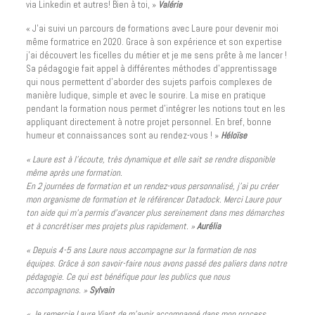
via Linkedin et autres! Bien à toi, »
Valérie
« J’ai suivi un parcours de formations avec Laure pour devenir moi
même formatrice en 2020. Grace à son expérience et son expertise
j’ai découvert les ficelles du métier et je me sens prête à me lancer !
Sa pédagogie fait appel à différentes méthodes d’apprentissage
qui nous permettent d’aborder des sujets parfois complexes de
manière ludique, simple et avec le sourire. La mise en pratique
pendant la formation nous permet d’intégrer les notions tout en les
appliquant directement à notre projet personnel. En bref, bonne
humeur et connaissances sont au rendez-vous ! »
Héloïse
« Laure est à l’écoute, très dynamique et elle sait se rendre disponible
même après une formation.
En 2 journées de formation et un rendez-vous personnalisé, j’ai pu créer
mon organisme de formation et le référencer Datadock. Merci Laure pour
ton aide qui m’a permis d’avancer plus sereinement dans mes démarches
et à concrétiser mes projets plus rapidement. »
Aurélia
« Depuis 4-5 ans Laure nous accompagne sur la formation de nos
équipes. Grâce à son savoir-faire nous avons passé des paliers dans notre
pédagogie. Ce qui est bénéfique pour les publics que nous
accompagnons. »
Sylvain
« Je remercie Laure Viant de m’avoir accompagné dans mon process